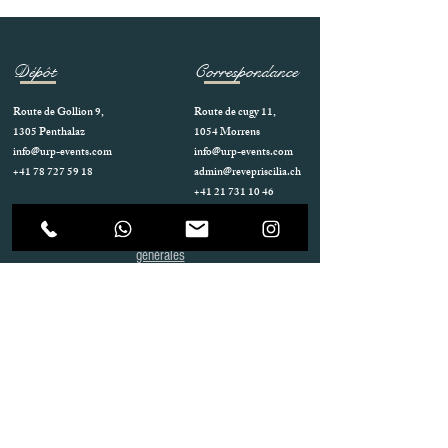
Dépôt
Correspondance
Route de Gollion 9,
Route de cugy 11,
1305 Penthalaz
1054 Morrens
info@urp-events.com
info@urp-events.com
+41 78 727 59 18
admin@revepriscilia.ch
+41 21 731 10 46
Merci de bien prendre connaissance des conditions
générales
URP Group SA
Paiement
Service après Location
Job & Parlez en..!
Aide
Livraison & Reprise