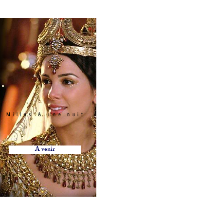
ope posts, Rope post, Sofa, Pouf, Baroque furniture, Vintage furniture,
s, water glass, Bar stool, Candlestick, Vase, Lighting, Tealight holder,
n Zürich, Vermietung von Möbeln und Dekorationen Lausanne Bern
on Möbeln in Lausanne, Vermietung von Möbeln in Luzern, Vermietung
staad, Vermietung von Möbeln in Verbier, Vermietung von Möbeln in
rleih Aargau, Möbelverleih Appenzell Innerrhoden, Appenzell
von Möbeln Nidwalden, Vermietung von Möbeln Obwalden, Vermietung
sau, Vermietung von Möbeln Solothurn, Vermietung von Möbeln
ung von Möbeln Waadt Möbel, Sion Möbelverleih, Zug Möbelverleih,
eilpfosten, Sofa, Hocker, Barockmöbel, Vintage-Möbel, Roter Teppich,
glas, Barhocker, Kerzenhalter, Vase, Beleuchtung, Teelichthalter,
Milles & une nuit
A venir