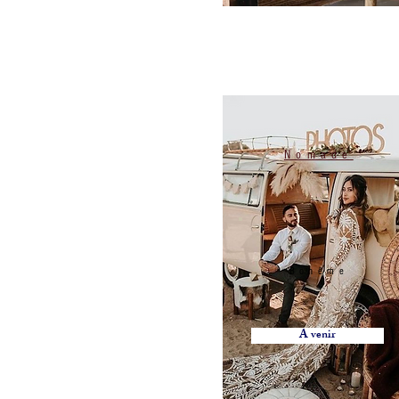
Nomade
Bohême
A venir