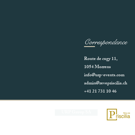
Correspondance
Route de cugy 11,
1054 Morrens
info@urp-events.com
admin@revepriscilia.ch
+41 21 731 10 46
URP Group SA