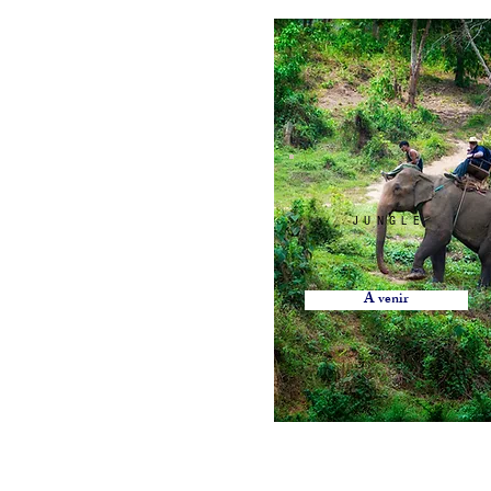
JUNGLE
Location de mobilier,
locations évènementielle Lausanne Berne Fribourg Z
A venir
décorations Lausanne Berne Fribourg Zürich, Location de mobilier en Suisse, Loc
mobilier Nyon, Location de mobilier à Genève, Location de mobilier à Bern, Locat
mobilier à Vevey, Location de mobilier à Yverdon, Location de mobilier au Griso
Intérieures, Location de mobilier Appenzell Rhodes-Extérieures, Location de mobi
Location de mobilier Obwald, Location de mobilier Saint-Gall, Location de mobili
mobilier Schwytz, Location de mobilier Thurgovie, Location de mobilier Frauenfel
Location de mobilier, Table Ronde, Table rectangulaire, Table Haute, Table Mang
Mobilier baroque, Mobilier Vintage, Tapis rouge, exposition, conférence, évènemen
Tabouret de bar, Chandelier, Vase, Luminaire, Photophore, coussin, couteau de tab
rental in Lausanne Bern Friborg Zürich, chair rental in Lausanne Bern Friborg Züri
furniture in Montreux, Rental of furniture in Zurich, Rental of furniture in Valais, 
Rental of furniture in Davos, Rental of furniture Gstaad, Rental of furniture in Ver
Furniture rental Lausanne, Furniture rental Aargau, Furniture rental Appenzell Inne
furniture in Neuchâtel, Rental of furniture in Nidwalden, Rental of furniture in Obwa
Herisau, Rental of furniture Solothurn, Rental of furniture Schwyz, Rental of furnitu