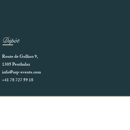
Dépôt
Route de Gollion 9,
1305 Penthalaz
info@urp-events.com
+41 78 727 59 18
© 2020 URP Group SA .Tous droits
réservés