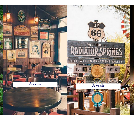
LES PUBS ANGLAIS
Route 66
ürich, location de mobilier à Lausanne Berne Fribourg Zürich
, location de chaise à Lausanne Berne Fribourg Zürich, location de mobili
A venir
ation de mobilier Lausanne, Location de mobilier à Montreux, Location de mobilier à Zurich, Location de mobilier en Valais, Location d
A venir
ion de mobilier à Bale, Location de mobilier à Saint-Moritz, Location de mobilier à Davos, Location de mobilier Gstaad, Location de mob
n, Location de mobilier au Jura, Location de mobilier à Paris, Location de mobilier à Delémont, Location de mobilier Lausanne, Location
lier Bâle-Campagne, Location de mobilier Liestal, Location de mobilier Fribourg, Location de mobilier Glaris, Location de mobilier Gris
er Schaffhouse, Location de mobilier Sarnen, Location de mobilier Stans, Location de mobilier Coire, Location de mobilier Liestal, Locat
d, Location de mobilier Tessin, Location de mobilier Bellinzone, Location de mobilier Uri, Location de mobilier Altdorf, Location de mobi
e débout, Housse Mange débout, Nappe de table ronde, nappe de table carré, nappe de table rectangulaire, Chaise , Chaise Napoléon, Ch
t, séparation, cloison, chaise en bois, chaise en plexiglass, Miroir, Décoration de table, Mariage, Art de la table, décoration Gatsby, dé
le, fourchette de table, cuillère, Housse de Chaise, Serviette de table, Végétation, Totem, Stèle, Pipe and Dripe, Rideaux, paravent, Fu
ch, rental of furniture and chairs in Bern in Friborg in Zürich, rental of furniture and decorations Lausanne Berne Friborg Zürich, Rental
Rental of furniture in Lausanne, Rental of furniture in Lucerne, Rental of furniture Nyon, Rental of furniture in Geneva, Rental of furniture in
bier, Rental of furniture in Crans Montana, Rental of furniture in Vevey, Furniture rental in Yverdon, Furniture rental in Grison, Furniture re
rrhoden, Appenzell Ausserrhoden furniture rental, Basel-Country furniture rental, Liestal furniture rental, Friborg furniture rental, Glarus
lden, Rental of furniture in St. Gallen, Rental of furniture in Schaffhausen, Rental of furniture in Sarnen, Rental of furniture in Stans, Renta
re Thurgau, Rental of furniture Frauenfeld, Rental of furniture Ticino, Rental of furniture Bellinzona, Rental of furniture Uri, Rental of furn