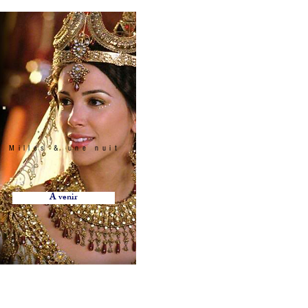
Milles & une nuit
ers et de chaises à Berne à Fribourg à Zürich,location de mobiliers et
e mobilier à Lausanne, Location de mobilier à Lucerne, Location de
A venir
ilier à Verbier, Location de mobilier à Crans Montana, Location de
 de mobilier Argovie, Location de mobilier Appenzell Rhodes-
ons, Location de mobilier Neuchâtel, Location de mobilier Nidwald,
ion de mobilier Herisau, Location de mobilier Soleure, Location de
lier Vaud, Location de mobilier Sion, Location de mobilier Zoug,
aise Chiavari, Poteaux à corde, Potelet à corde, Canapé, Pouf,
coration, décor, Fauteuil, Mobilier lumineux, Verre à vin, verre à eau,
rniture rental, event rentals Lausanne Berne Friborg Zürich, furniture
 of furniture in Switzerland, Rental of furniture Lausanne, Rental of
 Bern, Rental of furniture in Bale, Rental of furniture in Saint-Moritz,
ntal in Jura, Furniture rental in Paris, Furniture rental in Delémont,
 furniture rental , Rental of furniture in Graubünden, Rental of
l of furniture in Chur, Rental of furniture Liestal, Rental of furniture
iture Altdorf, Rental of furniture Vaud furniture, Sion furniture rental,