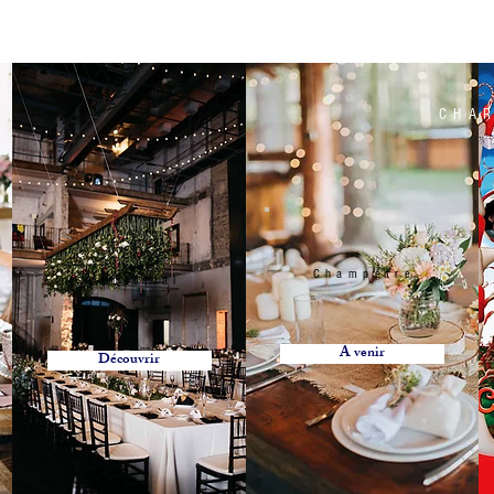
CHAR
Champêtre
Industrial
A venir
Découvrir