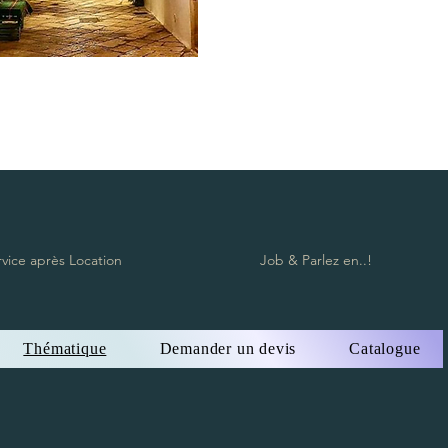
rvice après Location
Job & Parlez en..!
Thématique
Demander un devis
Catalogue