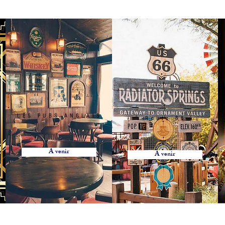
e, Table Mange débout, Table cover, Round tablecloth, square tablecloth, rectangular tablecloth, Chair, Napoleon Chair, Chiavari Chair, R
lexiglass chair, Mirror, Table decoration, Wedding, Tableware, Gatsby decoration, decoration, decor, Armchair , Light furniture, Wine glas
tele, Pipe and Dripe, Curtains, screen,
sanne Bern Freiburg Zürich, Stuhlverleih in Lausanne Bern Freiburg Zürich, Vermietung von Möbeln und Stühlen in Bern in Freiburg i
n in Lausanne, Vermietung von Möbeln in Montreux, Vermietung von Möbeln in Zürich, Vermietung von Möbeln im Wallis, Vermietung v
n, Vermietung von Möbeln in Bale, Vermietung von Möbeln in Saint-Moritz, Vermietung von Möbeln in Davos, Vermietung von Möbeln G
Möbelverleih in Graubünden, Möbelverleih im Jura, Möbelverleih in Paris, Möbelverleih in Delémont, Möbelverleih Lausanne, Möbelve
, Freiburger Möbelverleih, Glarus Möbelverleih , Vermietung von Möbeln Graubünden, Vermietung von Möbeln Neuenburg, Vermietung 
öbeln Sarnen, Vermietung von Möbeln Stans, Vermietung von Möbeln Chur, Vermietung von Möbel Liestal, Vermietung von Möbeln Heri
rmietung von Möbeln Tessin, Vermietung von Möbeln Bellinzona, Vermietung von Möbeln Uri, Vermietung von Möbeln Altdorf, Vermiet
ischdecke, runde Tischdecke, quadratische Tischdecke, rechteckige Tischdecke, Stuhl, Napoleon-Stuhl, Chiavari-Stuhl, Seilpfosten, S
asstuhl, Spiegel, Tischdekoration, Hochzeit, Geschirr, Gatsby-Dekoration, Dekoration, Dekor, Sessel , Leichte Möbel, Weinglas, Wasser
em, Stele, Pipe and Dripe, Vorhänge, Bildschirm,
LES PUBS ANGLAIS
Route 66
A venir
A venir