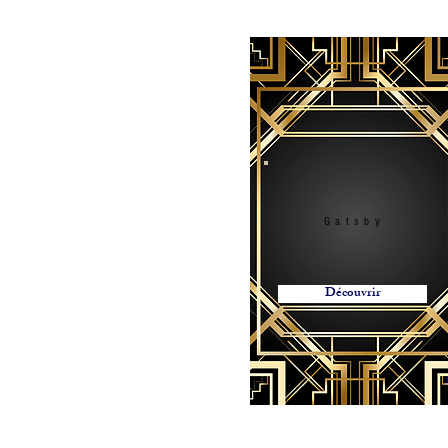
Zug furniture rental, Furniture rental, Round Table, Rectangular Table, High Tabl
Red carpet, exhibition, conference, event, separation, partition, wooden chair, p
cushion, table knife, table fork, spoon, Chair cover, Napkin, Vegetation, Totem, S
Möbelverleih, Eventverleih Lausanne Bern Freiburg Zürich, Möbelverleih in Lau
Freiburg Zürich, Vermietung von Möbeln in der Schweiz, Vermietung von Möbel
von Möbeln Nyon, Vermietung von Möbeln in Genf, Vermietung von Möbeln in Ber
Crans Montana, Vermietung von Möbeln in Bern Vevey, Möbelverleih in Yverdon, 
Ausserrhoden Möbelverleih, Basel-Country Möbelverleih, Liestal Möbelverleih
von Möbeln St. Gallen, Vermietung von Möbeln Schaffhausen, Vermietung von M
Schwyz, Vermietung von Möbeln Thurgau, Vermietung von Möbeln Frauenfeld, Ve
Möbelverlei, Runder Tisch, rechteckiger Tisch, hoher Tisch, Tischdekoration, T
Ausstellung, Konferenz, Veranstaltung, Trennung, Trennwand, Holzstuhl, Plexigl
Kissen, Tischmesser, Tischgabel, Löffel, Stuhlbezug, Serviette, Vegetation, Tot
Gatsby
Découvrir