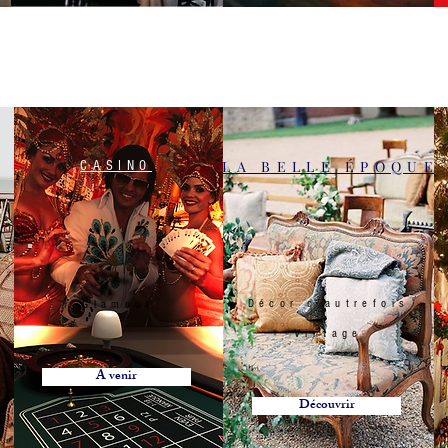
LA BELLE ÉPOQUE
CASINO
Décor d'autrefois
Glamour
Vintage
A venir
Découvrir