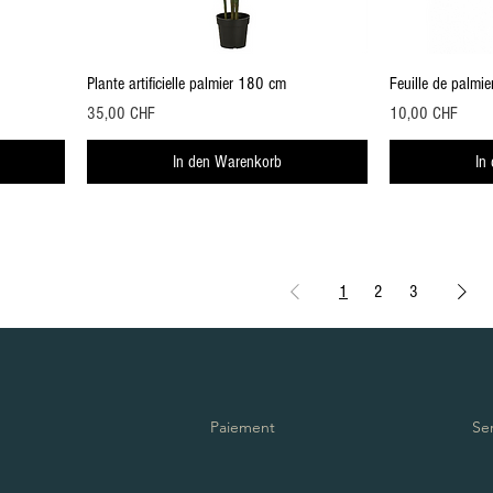
Schnellansicht
Plante artificielle palmier 180 cm
Feuille de palmi
Preis
Preis
35,00 CHF
10,00 CHF
In den Warenkorb
In
1
2
3
Paiement
Se