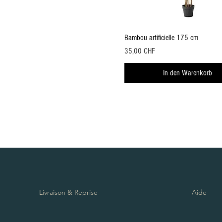
Schnellansicht
Bambou artificielle 175 cm
Preis
35,00 CHF
In den Warenkorb
Livraison & Reprise
Aide