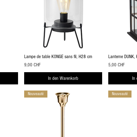
Schnellansicht
Lampe de table KONGE sans fil, H28 cm
Lanterne DUNK,
Preis
Preis
9,00 CHF
5,00 CHF
In den Warenkorb
In
Nouveauté
Nouveauté