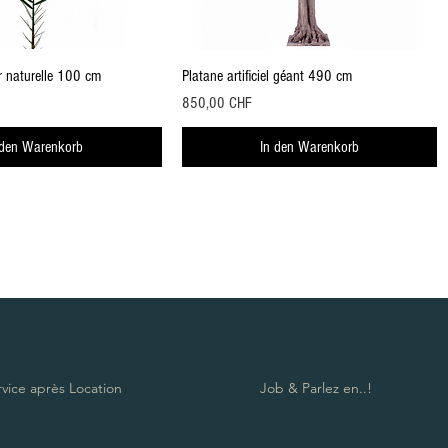
Schnellansicht
Schnellansicht
er naturelle 100 cm
Platane artificiel géant 490 cm
Preis
850,00 CHF
 den Warenkorb
In den Warenkorb
rvice après Location
Job & Parlez en..!