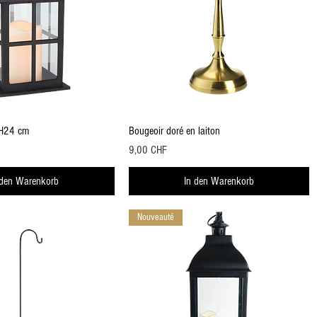
Schnellansicht
Schnellansicht
 H24 cm
Bougeoir doré en laiton
Preis
9,00 CHF
 den Warenkorb
In den Warenkorb
Nouveauté