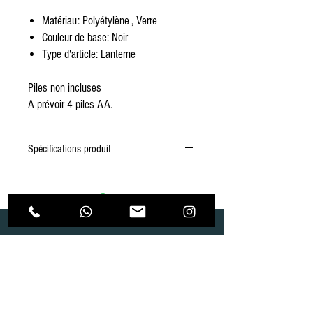
Matériau: Polyétylène , Verre
Couleur de base: Noir
Type d'article: Lanterne
Piles non incluses
A prévoir 4 piles AA.
Spécifications produit
Matériaux
Verre, Plastique
Dimension
Largeur: 24 cm,
Longueur: 24 cm,
Hauteur: 65 cm
Dépôt
Correspondance
Piles
Hors
Route de Gollion 9,
Route de cugy 11,
1305 Penthalaz
1054 Morrens
Quantité de
4 pcs
info@urp-events.com
info@urp-events.com