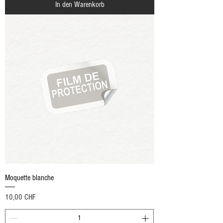
In den Warenkorb
Moquette blanche
Preis
10,00 CHF