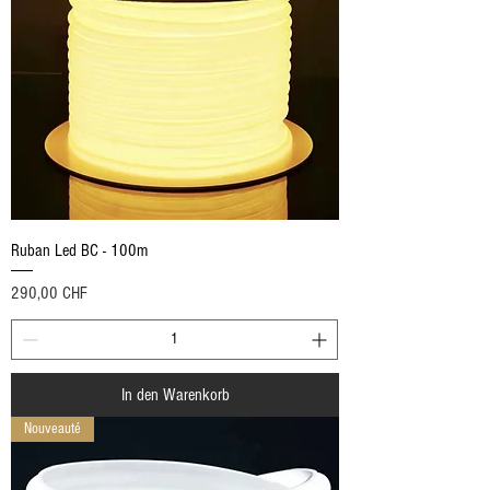
Ruban Led BC - 100m
Preis
290,00 CHF
In den Warenkorb
Nouveauté