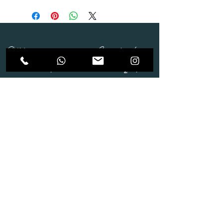
Dépôt
Correspondance
Route de Gollion 9,
Route de cugy 11,
1305 Penthalaz
1054 Morrens
info@urp-events.com
info@urp-events.com
+41 78 727 59 18
admin@revepriscilia.ch
+41 21 731 10 46
Merci de bien prendre connaissance des conditions
générales
URP Group SA
Paiement
Service après Location
Job & Parlez en..!
Aide
Livraison & Reprise