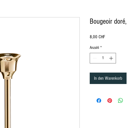
Bougeoir doré
Preis
8,00 CHF
Anzahl
*
ürich, location de mobilier à Lausanne Berne Fribourg Zürich
, location de chaise à Lausanne Berne Fribourg Zürich, location de mobili
In den Warenkorb
ation de mobilier Lausanne, Location de mobilier à Montreux, Location de mobilier à Zurich, Location de mobilier en Valais, Location d
ion de mobilier à Bale, Location de mobilier à Saint-Moritz, Location de mobilier à Davos, Location de mobilier Gstaad, Location de mob
n, Location de mobilier au Jura, Location de mobilier à Paris, Location de mobilier à Delémont, Location de mobilier Lausanne, Location
lier Bâle-Campagne, Location de mobilier Liestal, Location de mobilier Fribourg, Location de mobilier Glaris, Location de mobilier Gris
er Schaffhouse, Location de mobilier Sarnen, Location de mobilier Stans, Location de mobilier Coire, Location de mobilier Liestal, Locat
d, Location de mobilier Tessin, Location de mobilier Bellinzone, Location de mobilier Uri, Location de mobilier Altdorf, Location de mobi
e débout, Housse Mange débout, Nappe de table ronde, nappe de table carré, nappe de table rectangulaire, Chaise , Chaise Napoléon, Ch
t, séparation, cloison, chaise en bois, chaise en plexiglass, Miroir, Décoration de table, Mariage, Art de la table, décoration Gatsby, dé
le, fourchette de table, cuillère, Housse de Chaise, Serviette de table, Végétation, Totem, Stèle, Pipe and Dripe, Rideaux, paravent, Fu
ch, rental of furniture and chairs in Bern in Friborg in Zürich, rental of furniture and decorations Lausanne Berne Friborg Zürich, Rental
Rental of furniture in Lausanne, Rental of furniture in Lucerne, Rental of furniture Nyon, Rental of furniture in Geneva, Rental of furniture in
bier, Rental of furniture in Crans Montana, Rental of furniture in Vevey, Furniture rental in Yverdon, Furniture rental in Grison, Furniture re
rrhoden, Appenzell Ausserrhoden furniture rental, Basel-Country furniture rental, Liestal furniture rental, Friborg furniture rental, Glarus
lden, Rental of furniture in St. Gallen, Rental of furniture in Schaffhausen, Rental of furniture in Sarnen, Rental of furniture in Stans, Renta
re Thurgau, Rental of furniture Frauenfeld, Rental of furniture Ticino, Rental of furniture Bellinzona, Rental of furniture Uri, Rental of furn