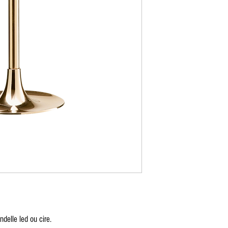
e, Table Mange débout, Table cover, Round tablecloth, square tablecloth, rectangular tablecloth, Chair, Napoleon Chair, Chiavari Chair, R
lexiglass chair, Mirror, Table decoration, Wedding, Tableware, Gatsby decoration, decoration, decor, Armchair , Light furniture, Wine glas
tele, Pipe and Dripe, Curtains, screen,
sanne Bern Freiburg Zürich, Stuhlverleih in Lausanne Bern Freiburg Zürich, Vermietung von Möbeln und Stühlen in Bern in Freiburg i
n in Lausanne, Vermietung von Möbeln in Montreux, Vermietung von Möbeln in Zürich, Vermietung von Möbeln im Wallis, Vermietung v
n, Vermietung von Möbeln in Bale, Vermietung von Möbeln in Saint-Moritz, Vermietung von Möbeln in Davos, Vermietung von Möbeln G
Möbelverleih in Graubünden, Möbelverleih im Jura, Möbelverleih in Paris, Möbelverleih in Delémont, Möbelverleih Lausanne, Möbelve
, Freiburger Möbelverleih, Glarus Möbelverleih , Vermietung von Möbeln Graubünden, Vermietung von Möbeln Neuenburg, Vermietung 
öbeln Sarnen, Vermietung von Möbeln Stans, Vermietung von Möbeln Chur, Vermietung von Möbel Liestal, Vermietung von Möbeln Heri
rmietung von Möbeln Tessin, Vermietung von Möbeln Bellinzona, Vermietung von Möbeln Uri, Vermietung von Möbeln Altdorf, Vermiet
ischdecke, runde Tischdecke, quadratische Tischdecke, rechteckige Tischdecke, Stuhl, Napoleon-Stuhl, Chiavari-Stuhl, Seilpfosten, S
asstuhl, Spiegel, Tischdekoration, Hochzeit, Geschirr, Gatsby-Dekoration, Dekoration, Dekor, Sessel , Leichte Möbel, Weinglas, Wasser
em, Stele, Pipe and Dripe, Vorhänge, Bildschirm,
delle led ou cire.