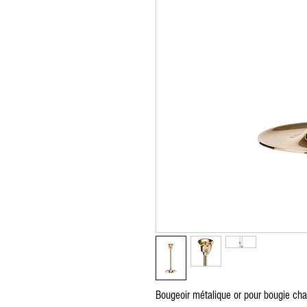
Zug furniture rental, Furniture rental, Round Table, Rectangular Table, High Tabl
Red carpet, exhibition, conference, event, separation, partition, wooden chair, p
cushion, table knife, table fork, spoon, Chair cover, Napkin, Vegetation, Totem, S
Möbelverleih, Eventverleih Lausanne Bern Freiburg Zürich, Möbelverleih in Lau
Freiburg Zürich, Vermietung von Möbeln in der Schweiz, Vermietung von Möbel
von Möbeln Nyon, Vermietung von Möbeln in Genf, Vermietung von Möbeln in Ber
Crans Montana, Vermietung von Möbeln in Bern Vevey, Möbelverleih in Yverdon, 
Ausserrhoden Möbelverleih, Basel-Country Möbelverleih, Liestal Möbelverleih
von Möbeln St. Gallen, Vermietung von Möbeln Schaffhausen, Vermietung von M
Schwyz, Vermietung von Möbeln Thurgau, Vermietung von Möbeln Frauenfeld, Ve
Möbelverlei, Runder Tisch, rechteckiger Tisch, hoher Tisch, Tischdekoration, T
Ausstellung, Konferenz, Veranstaltung, Trennung, Trennwand, Holzstuhl, Plexigl
Kissen, Tischmesser, Tischgabel, Löffel, Stuhlbezug, Serviette, Vegetation, Tot
Bougeoir métalique or pour bougie chan