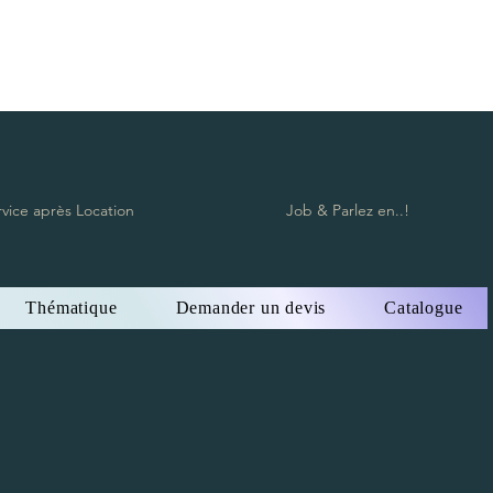
rvice après Location
Job & Parlez en..!
Thématique
Demander un devis
Catalogue