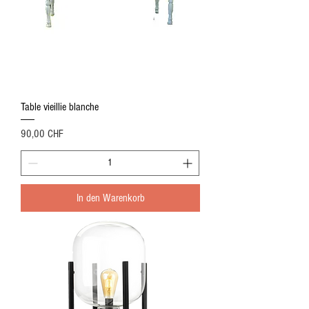
Table vieillie blanche
Preis
90,00 CHF
In den Warenkorb