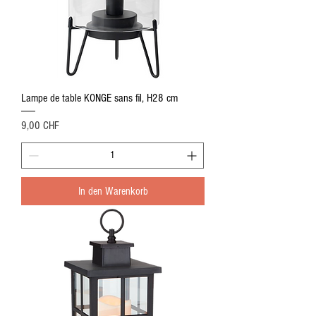
Lampe de table KONGE sans fil, H28 cm
Preis
9,00 CHF
In den Warenkorb