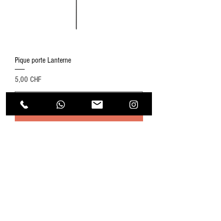
Pique porte Lanterne
Preis
5,00 CHF
In den Warenkorb
Nouveauté