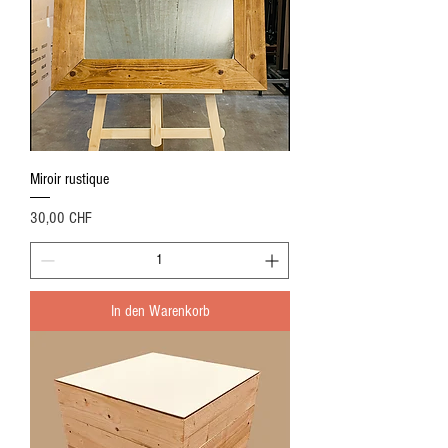
Miroir rustique
Preis
30,00 CHF
In den Warenkorb