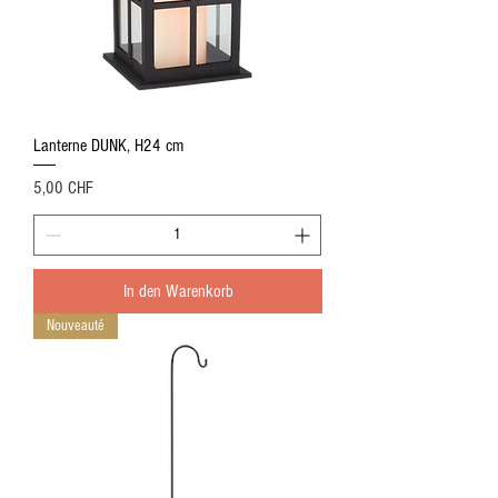
Lanterne DUNK, H24 cm
Preis
5,00 CHF
In den Warenkorb
Nouveauté