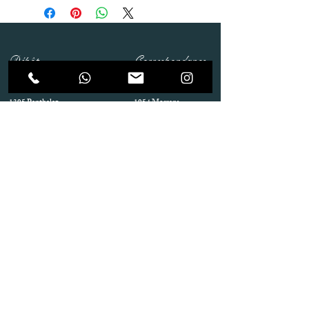
Dépôt
Correspondance
Route de Gollion 9,
Route de cugy 11,
1305 Penthalaz
1054 Morrens
info@urp-events.com
info@urp-events.com
+41 78 727 59 18
admin@revepriscilia.ch
+41 21 731 10 46
Merci de bien prendre connaissance des conditions
générales
URP Group SA
Paiement
Service après Location
Job & Parlez en..!
Aide
Livraison & Reprise