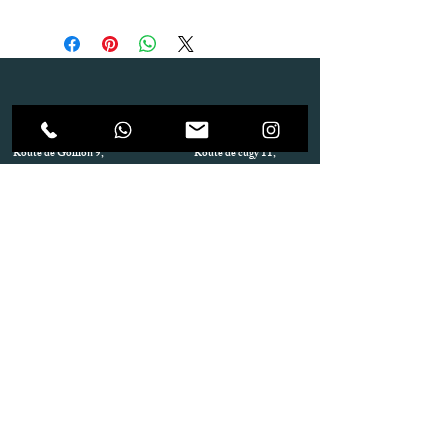
Dépôt
Correspondance
Route de Gollion 9,
Route de cugy 11,
1305 Penthalaz
1054 Morrens
info@urp-events.com
info@urp-events.com
+41 78 727 59 18
admin@revepriscilia.ch
+41 21 731 10 46
Merci de bien prendre connaissance des conditions
générales
URP Group SA
Paiement
Service après Location
Job & Parlez en..!
Aide