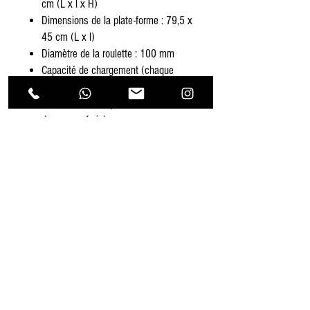
cm (L x l x H)
Dimensions de la plate-forme : 79,5 x
45 cm (L x l)
Diamètre de la roulette : 100 mm
Capacité de chargement (chaque
étagère) : 20-25 kg
Avec 4 roulettes pivotantes (dont
deux avec frein)
Dépôt
Correspondance
Route de Gollion 9,
Route de cugy 11,
1305 Penthalaz
1054 Morrens
info@urp-events.com
info@urp-events.com
+41 78 727 59 18
admin@revepriscilia.ch
+41 21 731 10 46