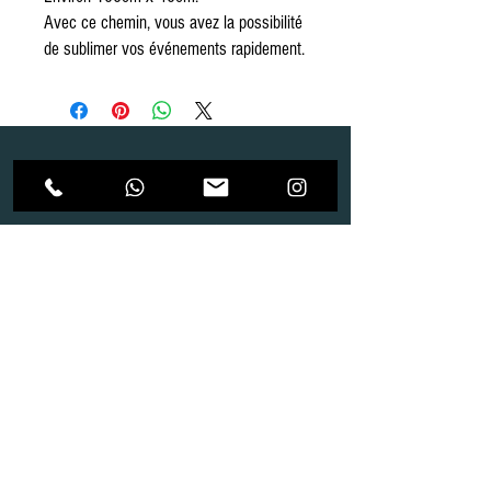
Avec ce chemin, vous avez la possibilité
de sublimer vos événements rapidement.
Dépôt
Correspondance
Route de Gollion 9,
Route de cugy 11,
1305 Penthalaz
1054 Morrens
info@urp-events.com
info@urp-events.com
+41 78 727 59 18
admin@revepriscilia.ch
+41 21 731 10 46
Merci de bien prendre connaissance des conditions
générales
URP Group SA