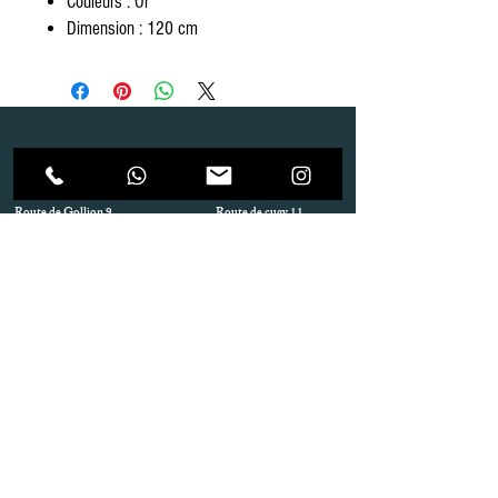
Couleurs : Or
Dimension : 120 cm
Dépôt
Correspondance
Route de Gollion 9,
Route de cugy 11,
1305 Penthalaz
1054 Morrens
info@urp-events.com
info@urp-events.com
+41 78 727 59 18
admin@revepriscilia.ch
+41 21 731 10 46
Merci de bien prendre connaissance des conditions
générales
URP Group SA