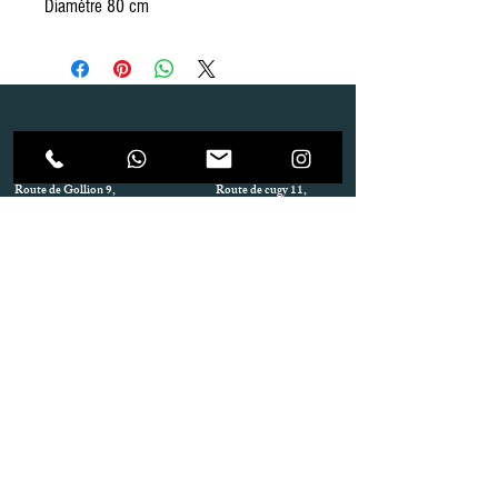
Diamètre 80 cm
Dépôt
Correspondance
Route de Gollion 9,
Route de cugy 11,
1305 Penthalaz
1054 Morrens
info@urp-events.com
info@urp-events.com
+41 78 727 59 18
admin@revepriscilia.ch
+41 21 731 10 46
Merci de bien prendre connaissance des conditions
générales
URP Group SA