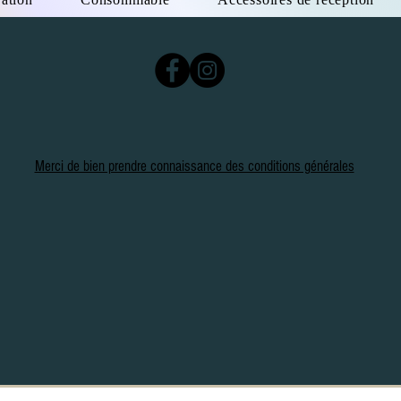
photographie de portrait
Tissu de fond 3x3m Bl
adapté pour nos systèm
dimensions similaires
adapté pour enregistre
matériel solide
aucune réflexion déran
coloré dans une couleur
ourlet d'accrochage po
Merci de bien prendre connaissance des conditions générales
utilisation très flexible