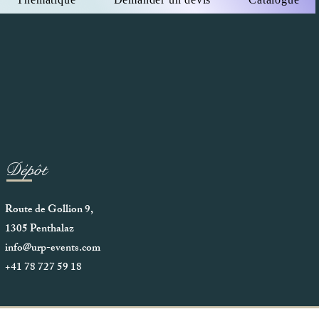
 et autres applications diverses.
anc
es de fond et autres systèmes avec des
ment photos et vidéo
geante
 haute qualité
ur passage de barre
Dépôt
Route de Gollion 9,
1305 Penthalaz
info@urp-events.com
+41 78 727 59 18