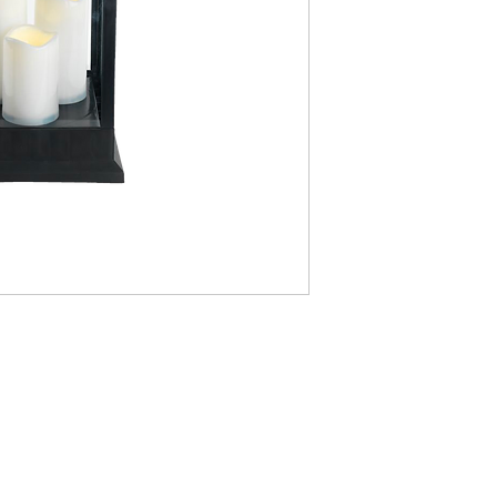
e, Table Mange débout, Table cover, Round tablecloth, square tablecloth, rectangular tablecloth, Chair, Napoleon Chair, Chiavari Chair, R
lexiglass chair, Mirror, Table decoration, Wedding, Tableware, Gatsby decoration, decoration, decor, Armchair , Light furniture, Wine glas
tele, Pipe and Dripe, Curtains, screen,
sanne Bern Freiburg Zürich, Stuhlverleih in Lausanne Bern Freiburg Zürich, Vermietung von Möbeln und Stühlen in Bern in Freiburg i
Piles
n in Lausanne, Vermietung von Möbeln in Montreux, Vermietung von Möbeln in Zürich, Vermietung von Möbeln im Wallis, Vermietung v
n, Vermietung von Möbeln in Bale, Vermietung von Möbeln in Saint-Moritz, Vermietung von Möbeln in Davos, Vermietung von Möbeln G
Möbelverleih in Graubünden, Möbelverleih im Jura, Möbelverleih in Paris, Möbelverleih in Delémont, Möbelverleih Lausanne, Möbelve
Quantité de piles
, Freiburger Möbelverleih, Glarus Möbelverleih , Vermietung von Möbeln Graubünden, Vermietung von Möbeln Neuenburg, Vermietung 
öbeln Sarnen, Vermietung von Möbeln Stans, Vermietung von Möbeln Chur, Vermietung von Möbel Liestal, Vermietung von Möbeln Heri
rmietung von Möbeln Tessin, Vermietung von Möbeln Bellinzona, Vermietung von Möbeln Uri, Vermietung von Möbeln Altdorf, Vermiet
ischdecke, runde Tischdecke, quadratische Tischdecke, rechteckige Tischdecke, Stuhl, Napoleon-Stuhl, Chiavari-Stuhl, Seilpfosten, S
Dimension des piles
asstuhl, Spiegel, Tischdekoration, Hochzeit, Geschirr, Gatsby-Dekoration, Dekoration, Dekor, Sessel , Leichte Möbel, Weinglas, Wasser
em, Stele, Pipe and Dripe, Vorhänge, Bildschirm,
Utilisation
Caractéristique
Fonction de minuterie