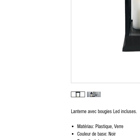
Zug furniture rental, Furniture rental, Round Table, Rectangular Table, High Tabl
Red carpet, exhibition, conference, event, separation, partition, wooden chair, p
cushion, table knife, table fork, spoon, Chair cover, Napkin, Vegetation, Totem, S
Möbelverleih, Eventverleih Lausanne Bern Freiburg Zürich, Möbelverleih in Lau
Freiburg Zürich, Vermietung von Möbeln in der Schweiz, Vermietung von Möbel
von Möbeln Nyon, Vermietung von Möbeln in Genf, Vermietung von Möbeln in Ber
Crans Montana, Vermietung von Möbeln in Bern Vevey, Möbelverleih in Yverdon, 
Ausserrhoden Möbelverleih, Basel-Country Möbelverleih, Liestal Möbelverleih
von Möbeln St. Gallen, Vermietung von Möbeln Schaffhausen, Vermietung von M
Schwyz, Vermietung von Möbeln Thurgau, Vermietung von Möbeln Frauenfeld, Ve
Möbelverlei, Runder Tisch, rechteckiger Tisch, hoher Tisch, Tischdekoration, T
Ausstellung, Konferenz, Veranstaltung, Trennung, Trennwand, Holzstuhl, Plexigl
Kissen, Tischmesser, Tischgabel, Löffel, Stuhlbezug, Serviette, Vegetation, Tot
Lanterne avec bougies Led incluses.
Matériau: Plastique, Verre
Couleur de base: Noir