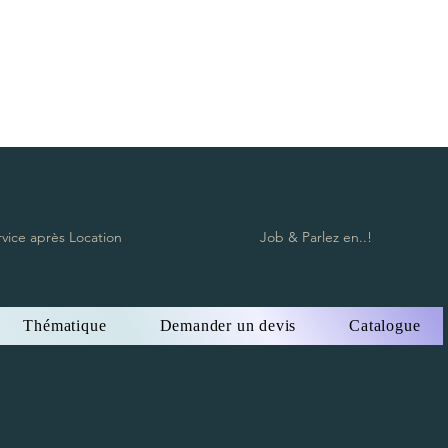
rvice après Location
Job & Parlez en..!
Thématique
Demander un devis
Catalogue