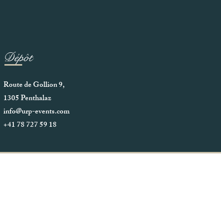
Dépôt
Route de Gollion 9,
1305 Penthalaz
info@urp-events.com
+41 78 727 59 18
© 2020 URP Group SA .Tous droits
réservés