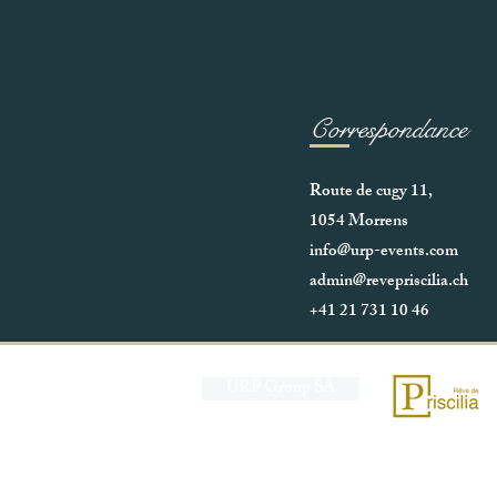
Correspondance
Route de cugy 11,
1054 Morrens
info@urp-events.com
admin@revepriscilia.ch
+41 21 731 10 46
URP Group SA