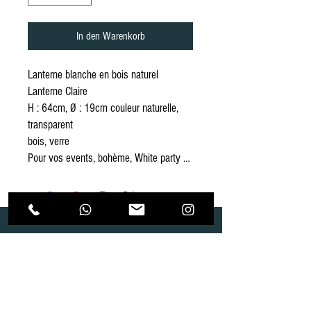
In den Warenkorb
Lanterne blanche en bois naturel
Lanterne Claire
H : 64cm, Ø : 19cm couleur naturelle,
transparent
bois, verre
Pour vos events, bohème, White party …
Dépôt
Correspondance
Route de Gollion 9,
Route de cugy 11,
1305 Penthalaz
1054 Morrens
info@urp-events.com
info@urp-events.com