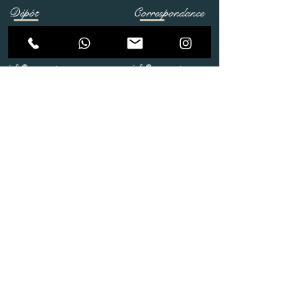
Dépôt
Correspondance
Route de Gollion 9,
Route de cugy 11,
1305 Penthalaz
1054 Morrens
info@urp-events.com
info@urp-events.com
+41 78 727 59 18
admin@revepriscilia.ch
+41 21 731 10 46
Merci de bien prendre connaissance des conditions
générales
URP Group SA
Paiement
Service après Location
Job & Parlez en..!
Aide
Livraison & Reprise
© 2020 URP Group SA .Tous droits
réservés