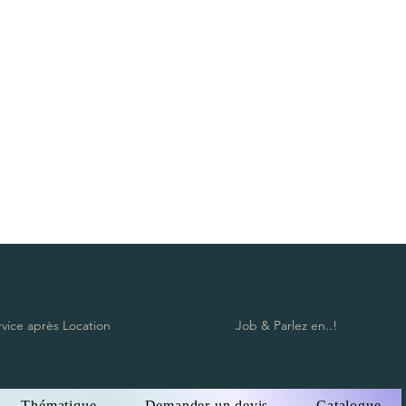
ope posts, Rope post, Sofa, Pouf, Baroque furniture, Vintage furniture,
s, water glass, Bar stool, Candlestick, Vase, Lighting, Tealight holder,
n Zürich, Vermietung von Möbeln und Dekorationen Lausanne Bern
on Möbeln in Lausanne, Vermietung von Möbeln in Luzern, Vermietung
staad, Vermietung von Möbeln in Verbier, Vermietung von Möbeln in
rleih Aargau, Möbelverleih Appenzell Innerrhoden, Appenzell
von Möbeln Nidwalden, Vermietung von Möbeln Obwalden, Vermietung
sau, Vermietung von Möbeln Solothurn, Vermietung von Möbeln
ung von Möbeln Waadt Möbel, Sion Möbelverleih, Zug Möbelverleih,
eilpfosten, Sofa, Hocker, Barockmöbel, Vintage-Möbel, Roter Teppich,
glas, Barhocker, Kerzenhalter, Vase, Beleuchtung, Teelichthalter,
rvice après Location
Job & Parlez en..!
Thématique
Demander un devis
Catalogue