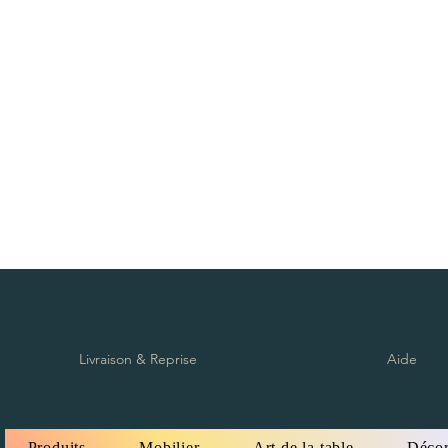
Zug furniture rental, Furniture rental, Round Table, Rectangular Table, High Tabl
Red carpet, exhibition, conference, event, separation, partition, wooden chair, p
cushion, table knife, table fork, spoon, Chair cover, Napkin, Vegetation, Totem, S
Möbelverleih, Eventverleih Lausanne Bern Freiburg Zürich, Möbelverleih in Lau
Freiburg Zürich, Vermietung von Möbeln in der Schweiz, Vermietung von Möbel
von Möbeln Nyon, Vermietung von Möbeln in Genf, Vermietung von Möbeln in Ber
Crans Montana, Vermietung von Möbeln in Bern Vevey, Möbelverleih in Yverdon, 
Ausserrhoden Möbelverleih, Basel-Country Möbelverleih, Liestal Möbelverleih
von Möbeln St. Gallen, Vermietung von Möbeln Schaffhausen, Vermietung von M
Schwyz, Vermietung von Möbeln Thurgau, Vermietung von Möbeln Frauenfeld, Ve
Möbelverlei, Runder Tisch, rechteckiger Tisch, hoher Tisch, Tischdekoration, T
Ausstellung, Konferenz, Veranstaltung, Trennung, Trennwand, Holzstuhl, Plexigl
Kissen, Tischmesser, Tischgabel, Löffel, Stuhlbezug, Serviette, Vegetation, Tot
Livraison & Reprise
Aide
Produits
Mobilier
Art de la table
Décor