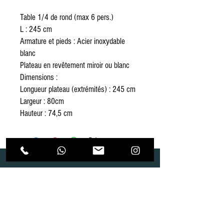
Table 1/4 de rond (max 6 pers.)
L : 245 cm
Armature et pieds : Acier inoxydable
blanc
Plateau en revêtement miroir ou blanc
Dimensions :
Longueur plateau (extrémités) : 245 cm
Largeur : 80cm
Hauteur : 74,5 cm
Dépôt
Correspondance
Route de Gollion 9,
Route de cugy 11,
1305 Penthalaz
1054 Morrens
info@urp-events.com
info@urp-events.com