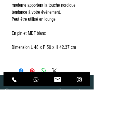
moderne apportera la touche nordique
tendance à votre évènement.
Peut être utilisé en lounge
En pin et MDF blanc
Dimension L 48 x P 50 x H 42.37 cm
Dépôt
Correspondance
Route de Gollion 9,
Route de cugy 11,
1305 Penthalaz
1054 Morrens
info@urp-events.com
info@urp-events.com
+41 78 727 59 18
admin@revepriscilia.ch
+41 21 731 10 46