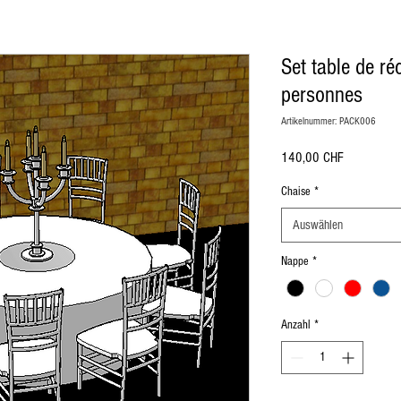
Set table de ré
personnes
Artikelnummer: PACK006
Preis
140,00 CHF
Chaise
*
Auswählen
ürich, location de mobilier à Lausanne Berne Fribourg Zürich
, location de chaise à Lausanne Berne Fribourg Zürich, location de mobili
ation de mobilier Lausanne, Location de mobilier à Montreux, Location de mobilier à Zurich, Location de mobilier en Valais, Location d
Nappe
*
ion de mobilier à Bale, Location de mobilier à Saint-Moritz, Location de mobilier à Davos, Location de mobilier Gstaad, Location de mob
n, Location de mobilier au Jura, Location de mobilier à Paris, Location de mobilier à Delémont, Location de mobilier Lausanne, Location
lier Bâle-Campagne, Location de mobilier Liestal, Location de mobilier Fribourg, Location de mobilier Glaris, Location de mobilier Gris
er Schaffhouse, Location de mobilier Sarnen, Location de mobilier Stans, Location de mobilier Coire, Location de mobilier Liestal, Locat
d, Location de mobilier Tessin, Location de mobilier Bellinzone, Location de mobilier Uri, Location de mobilier Altdorf, Location de mobi
e débout, Housse Mange débout, Nappe de table ronde, nappe de table carré, nappe de table rectangulaire, Chaise , Chaise Napoléon, Ch
Anzahl
*
t, séparation, cloison, chaise en bois, chaise en plexiglass, Miroir, Décoration de table, Mariage, Art de la table, décoration Gatsby, dé
le, fourchette de table, cuillère, Housse de Chaise, Serviette de table, Végétation, Totem, Stèle, Pipe and Dripe, Rideaux, paravent, Fu
ch, rental of furniture and chairs in Bern in Friborg in Zürich, rental of furniture and decorations Lausanne Berne Friborg Zürich, Rental
Rental of furniture in Lausanne, Rental of furniture in Lucerne, Rental of furniture Nyon, Rental of furniture in Geneva, Rental of furniture in
bier, Rental of furniture in Crans Montana, Rental of furniture in Vevey, Furniture rental in Yverdon, Furniture rental in Grison, Furniture re
rrhoden, Appenzell Ausserrhoden furniture rental, Basel-Country furniture rental, Liestal furniture rental, Friborg furniture rental, Glarus
lden, Rental of furniture in St. Gallen, Rental of furniture in Schaffhausen, Rental of furniture in Sarnen, Rental of furniture in Stans, Renta
re Thurgau, Rental of furniture Frauenfeld, Rental of furniture Ticino, Rental of furniture Bellinzona, Rental of furniture Uri, Rental of furn