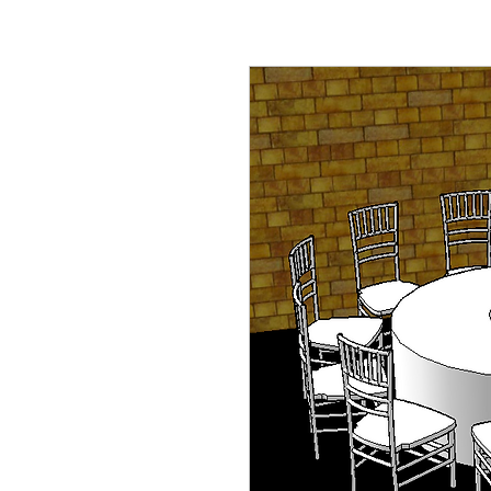
Location de mobilier,
locations évènementielle Lausanne Berne Fribourg Z
décorations Lausanne Berne Fribourg Zürich, Location de mobilier en Suisse, Loc
mobilier Nyon, Location de mobilier à Genève, Location de mobilier à Bern, Locat
mobilier à Vevey, Location de mobilier à Yverdon, Location de mobilier au Griso
Intérieures, Location de mobilier Appenzell Rhodes-Extérieures, Location de mobi
Location de mobilier Obwald, Location de mobilier Saint-Gall, Location de mobili
mobilier Schwytz, Location de mobilier Thurgovie, Location de mobilier Frauenfel
Location de mobilier, Table Ronde, Table rectangulaire, Table Haute, Table Mang
Mobilier baroque, Mobilier Vintage, Tapis rouge, exposition, conférence, évènemen
Tabouret de bar, Chandelier, Vase, Luminaire, Photophore, coussin, couteau de tab
rental in Lausanne Bern Friborg Zürich, chair rental in Lausanne Bern Friborg Züri
furniture in Montreux, Rental of furniture in Zurich, Rental of furniture in Valais, 
Rental of furniture in Davos, Rental of furniture Gstaad, Rental of furniture in Ver
Furniture rental Lausanne, Furniture rental Aargau, Furniture rental Appenzell Inne
furniture in Neuchâtel, Rental of furniture in Nidwalden, Rental of furniture in Obwa
Herisau, Rental of furniture Solothurn, Rental of furniture Schwyz, Rental of furnitu