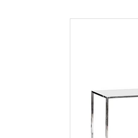
Location de mobilier,
locations évènementielle Lausanne Berne Fribourg Z
décorations Lausanne Berne Fribourg Zürich, Location de mobilier en Suisse, Loc
mobilier Nyon, Location de mobilier à Genève, Location de mobilier à Bern, Locat
mobilier à Vevey, Location de mobilier à Yverdon, Location de mobilier au Griso
Intérieures, Location de mobilier Appenzell Rhodes-Extérieures, Location de mobi
Location de mobilier Obwald, Location de mobilier Saint-Gall, Location de mobili
mobilier Schwytz, Location de mobilier Thurgovie, Location de mobilier Frauenfel
Location de mobilier, Table Ronde, Table rectangulaire, Table Haute, Table Mang
Mobilier baroque, Mobilier Vintage, Tapis rouge, exposition, conférence, évènemen
Tabouret de bar, Chandelier, Vase, Luminaire, Photophore, coussin, couteau de tab
rental in Lausanne Bern Friborg Zürich, chair rental in Lausanne Bern Friborg Züri
furniture in Montreux, Rental of furniture in Zurich, Rental of furniture in Valais, 
Rental of furniture in Davos, Rental of furniture Gstaad, Rental of furniture in Ver
Furniture rental Lausanne, Furniture rental Aargau, Furniture rental Appenzell Inne
furniture in Neuchâtel, Rental of furniture in Nidwalden, Rental of furniture in Obwa
Herisau, Rental of furniture Solothurn, Rental of furniture Schwyz, Rental of furnitu