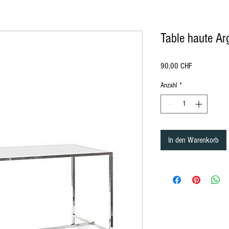
Table haute Ar
Preis
90,00 CHF
Anzahl
*
ürich, location de mobilier à Lausanne Berne Fribourg Zürich
, location de chaise à Lausanne Berne Fribourg Zürich, location de mobili
In den Warenkorb
ation de mobilier Lausanne, Location de mobilier à Montreux, Location de mobilier à Zurich, Location de mobilier en Valais, Location d
ion de mobilier à Bale, Location de mobilier à Saint-Moritz, Location de mobilier à Davos, Location de mobilier Gstaad, Location de mob
n, Location de mobilier au Jura, Location de mobilier à Paris, Location de mobilier à Delémont, Location de mobilier Lausanne, Location
lier Bâle-Campagne, Location de mobilier Liestal, Location de mobilier Fribourg, Location de mobilier Glaris, Location de mobilier Gris
er Schaffhouse, Location de mobilier Sarnen, Location de mobilier Stans, Location de mobilier Coire, Location de mobilier Liestal, Locat
d, Location de mobilier Tessin, Location de mobilier Bellinzone, Location de mobilier Uri, Location de mobilier Altdorf, Location de mobi
e débout, Housse Mange débout, Nappe de table ronde, nappe de table carré, nappe de table rectangulaire, Chaise , Chaise Napoléon, Ch
t, séparation, cloison, chaise en bois, chaise en plexiglass, Miroir, Décoration de table, Mariage, Art de la table, décoration Gatsby, dé
le, fourchette de table, cuillère, Housse de Chaise, Serviette de table, Végétation, Totem, Stèle, Pipe and Dripe, Rideaux, paravent, Fu
ch, rental of furniture and chairs in Bern in Friborg in Zürich, rental of furniture and decorations Lausanne Berne Friborg Zürich, Rental
Rental of furniture in Lausanne, Rental of furniture in Lucerne, Rental of furniture Nyon, Rental of furniture in Geneva, Rental of furniture in
bier, Rental of furniture in Crans Montana, Rental of furniture in Vevey, Furniture rental in Yverdon, Furniture rental in Grison, Furniture re
rrhoden, Appenzell Ausserrhoden furniture rental, Basel-Country furniture rental, Liestal furniture rental, Friborg furniture rental, Glarus
lden, Rental of furniture in St. Gallen, Rental of furniture in Schaffhausen, Rental of furniture in Sarnen, Rental of furniture in Stans, Renta
re Thurgau, Rental of furniture Frauenfeld, Rental of furniture Ticino, Rental of furniture Bellinzona, Rental of furniture Uri, Rental of furn