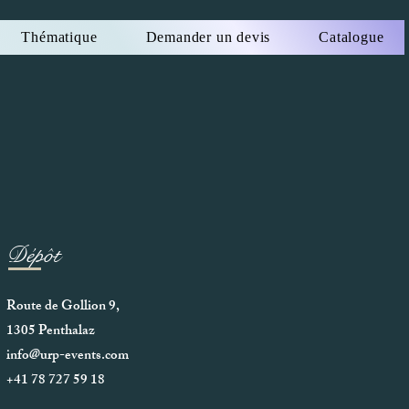
Thématique
Demander un devis
Catalogue
Dépôt
Route de Gollion 9,
1305 Penthalaz
info@urp-events.com
+41 78 727 59 18