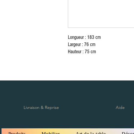
Zug furniture rental, Furniture rental, Round Table, Rectangular Table, High Tabl
Red carpet, exhibition, conference, event, separation, partition, wooden chair, p
cushion, table knife, table fork, spoon, Chair cover, Napkin, Vegetation, Totem, S
Möbelverleih, Eventverleih Lausanne Bern Freiburg Zürich, Möbelverleih in Lau
Freiburg Zürich, Vermietung von Möbeln in der Schweiz, Vermietung von Möbel
von Möbeln Nyon, Vermietung von Möbeln in Genf, Vermietung von Möbeln in Ber
Crans Montana, Vermietung von Möbeln in Bern Vevey, Möbelverleih in Yverdon, 
Ausserrhoden Möbelverleih, Basel-Country Möbelverleih, Liestal Möbelverleih
von Möbeln St. Gallen, Vermietung von Möbeln Schaffhausen, Vermietung von M
Schwyz, Vermietung von Möbeln Thurgau, Vermietung von Möbeln Frauenfeld, Ve
Longueur : 183 cm
Möbelverlei, Runder Tisch, rechteckiger Tisch, hoher Tisch, Tischdekoration, T
Ausstellung, Konferenz, Veranstaltung, Trennung, Trennwand, Holzstuhl, Plexigl
Largeur : 76 cm
Kissen, Tischmesser, Tischgabel, Löffel, Stuhlbezug, Serviette, Vegetation, Tot
Hauteur : 75 cm
Livraison & Reprise
Aide
Produits
Mobilier
Art de la table
Décor