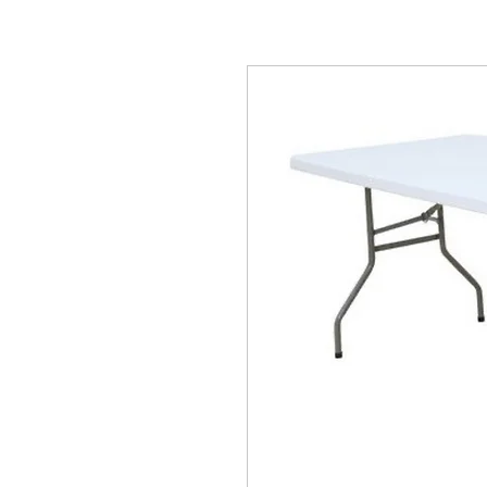
Location de mobilier,
locations évènementielle Lausanne Berne Fribourg Z
décorations Lausanne Berne Fribourg Zürich, Location de mobilier en Suisse, Loc
mobilier Nyon, Location de mobilier à Genève, Location de mobilier à Bern, Locat
mobilier à Vevey, Location de mobilier à Yverdon, Location de mobilier au Griso
Intérieures, Location de mobilier Appenzell Rhodes-Extérieures, Location de mobi
Location de mobilier Obwald, Location de mobilier Saint-Gall, Location de mobili
mobilier Schwytz, Location de mobilier Thurgovie, Location de mobilier Frauenfel
Location de mobilier, Table Ronde, Table rectangulaire, Table Haute, Table Mang
Mobilier baroque, Mobilier Vintage, Tapis rouge, exposition, conférence, évènemen
Tabouret de bar, Chandelier, Vase, Luminaire, Photophore, coussin, couteau de tab
rental in Lausanne Bern Friborg Zürich, chair rental in Lausanne Bern Friborg Züri
furniture in Montreux, Rental of furniture in Zurich, Rental of furniture in Valais, 
Rental of furniture in Davos, Rental of furniture Gstaad, Rental of furniture in Ver
Furniture rental Lausanne, Furniture rental Aargau, Furniture rental Appenzell Inne
furniture in Neuchâtel, Rental of furniture in Nidwalden, Rental of furniture in Obwa
Herisau, Rental of furniture Solothurn, Rental of furniture Schwyz, Rental of furnitu