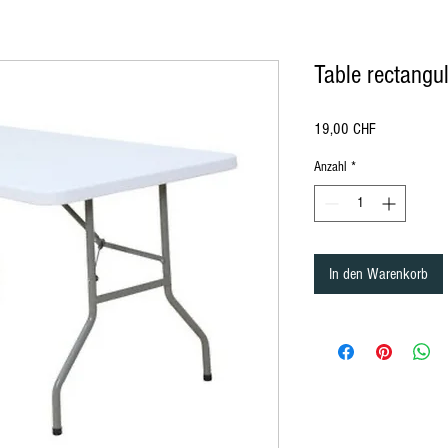
Table rectangu
Preis
19,00 CHF
Anzahl
*
ürich, location de mobilier à Lausanne Berne Fribourg Zürich
, location de chaise à Lausanne Berne Fribourg Zürich, location de mobili
In den Warenkorb
ation de mobilier Lausanne, Location de mobilier à Montreux, Location de mobilier à Zurich, Location de mobilier en Valais, Location d
ion de mobilier à Bale, Location de mobilier à Saint-Moritz, Location de mobilier à Davos, Location de mobilier Gstaad, Location de mob
n, Location de mobilier au Jura, Location de mobilier à Paris, Location de mobilier à Delémont, Location de mobilier Lausanne, Location
lier Bâle-Campagne, Location de mobilier Liestal, Location de mobilier Fribourg, Location de mobilier Glaris, Location de mobilier Gris
er Schaffhouse, Location de mobilier Sarnen, Location de mobilier Stans, Location de mobilier Coire, Location de mobilier Liestal, Locat
d, Location de mobilier Tessin, Location de mobilier Bellinzone, Location de mobilier Uri, Location de mobilier Altdorf, Location de mobi
e débout, Housse Mange débout, Nappe de table ronde, nappe de table carré, nappe de table rectangulaire, Chaise , Chaise Napoléon, Ch
t, séparation, cloison, chaise en bois, chaise en plexiglass, Miroir, Décoration de table, Mariage, Art de la table, décoration Gatsby, dé
le, fourchette de table, cuillère, Housse de Chaise, Serviette de table, Végétation, Totem, Stèle, Pipe and Dripe, Rideaux, paravent, Fu
ch, rental of furniture and chairs in Bern in Friborg in Zürich, rental of furniture and decorations Lausanne Berne Friborg Zürich, Rental
Rental of furniture in Lausanne, Rental of furniture in Lucerne, Rental of furniture Nyon, Rental of furniture in Geneva, Rental of furniture in
bier, Rental of furniture in Crans Montana, Rental of furniture in Vevey, Furniture rental in Yverdon, Furniture rental in Grison, Furniture re
rrhoden, Appenzell Ausserrhoden furniture rental, Basel-Country furniture rental, Liestal furniture rental, Friborg furniture rental, Glarus
lden, Rental of furniture in St. Gallen, Rental of furniture in Schaffhausen, Rental of furniture in Sarnen, Rental of furniture in Stans, Renta
re Thurgau, Rental of furniture Frauenfeld, Rental of furniture Ticino, Rental of furniture Bellinzona, Rental of furniture Uri, Rental of furn