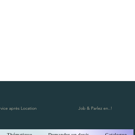
ope posts, Rope post, Sofa, Pouf, Baroque furniture, Vintage furniture,
s, water glass, Bar stool, Candlestick, Vase, Lighting, Tealight holder,
n Zürich, Vermietung von Möbeln und Dekorationen Lausanne Bern
on Möbeln in Lausanne, Vermietung von Möbeln in Luzern, Vermietung
staad, Vermietung von Möbeln in Verbier, Vermietung von Möbeln in
rleih Aargau, Möbelverleih Appenzell Innerrhoden, Appenzell
von Möbeln Nidwalden, Vermietung von Möbeln Obwalden, Vermietung
sau, Vermietung von Möbeln Solothurn, Vermietung von Möbeln
ung von Möbeln Waadt Möbel, Sion Möbelverleih, Zug Möbelverleih,
eilpfosten, Sofa, Hocker, Barockmöbel, Vintage-Möbel, Roter Teppich,
glas, Barhocker, Kerzenhalter, Vase, Beleuchtung, Teelichthalter,
rvice après Location
Job & Parlez en..!
Thématique
Demander un devis
Catalogue