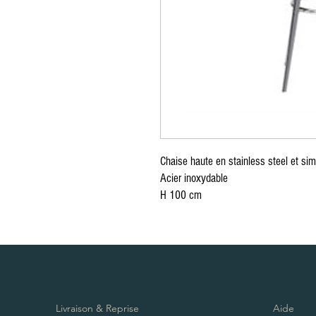
Zug furniture rental, Furniture rental, Round Table, Rectangular Table, High Tabl
Red carpet, exhibition, conference, event, separation, partition, wooden chair, p
cushion, table knife, table fork, spoon, Chair cover, Napkin, Vegetation, Totem, S
Möbelverleih, Eventverleih Lausanne Bern Freiburg Zürich, Möbelverleih in Lau
Freiburg Zürich, Vermietung von Möbeln in der Schweiz, Vermietung von Möbel
von Möbeln Nyon, Vermietung von Möbeln in Genf, Vermietung von Möbeln in Ber
Crans Montana, Vermietung von Möbeln in Bern Vevey, Möbelverleih in Yverdon, 
Ausserrhoden Möbelverleih, Basel-Country Möbelverleih, Liestal Möbelverleih
von Möbeln St. Gallen, Vermietung von Möbeln Schaffhausen, Vermietung von M
Schwyz, Vermietung von Möbeln Thurgau, Vermietung von Möbeln Frauenfeld, Ve
Möbelverlei, Runder Tisch, rechteckiger Tisch, hoher Tisch, Tischdekoration, T
Ausstellung, Konferenz, Veranstaltung, Trennung, Trennwand, Holzstuhl, Plexigl
Kissen, Tischmesser, Tischgabel, Löffel, Stuhlbezug, Serviette, Vegetation, Tot
Chaise haute en stainless steel et simi
Acier inoxydable
H 100 cm
Livraison & Reprise
Aide