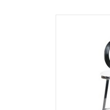
Location de mobilier,
locations évènementielle Lausanne Berne Fribourg Z
décorations Lausanne Berne Fribourg Zürich, Location de mobilier en Suisse, Loc
mobilier Nyon, Location de mobilier à Genève, Location de mobilier à Bern, Locat
mobilier à Vevey, Location de mobilier à Yverdon, Location de mobilier au Griso
Intérieures, Location de mobilier Appenzell Rhodes-Extérieures, Location de mobi
Location de mobilier Obwald, Location de mobilier Saint-Gall, Location de mobili
mobilier Schwytz, Location de mobilier Thurgovie, Location de mobilier Frauenfel
Location de mobilier, Table Ronde, Table rectangulaire, Table Haute, Table Mang
Mobilier baroque, Mobilier Vintage, Tapis rouge, exposition, conférence, évènemen
Tabouret de bar, Chandelier, Vase, Luminaire, Photophore, coussin, couteau de tab
rental in Lausanne Bern Friborg Zürich, chair rental in Lausanne Bern Friborg Züri
furniture in Montreux, Rental of furniture in Zurich, Rental of furniture in Valais, 
Rental of furniture in Davos, Rental of furniture Gstaad, Rental of furniture in Ver
Furniture rental Lausanne, Furniture rental Aargau, Furniture rental Appenzell Inne
furniture in Neuchâtel, Rental of furniture in Nidwalden, Rental of furniture in Obwa
Herisau, Rental of furniture Solothurn, Rental of furniture Schwyz, Rental of furnitu