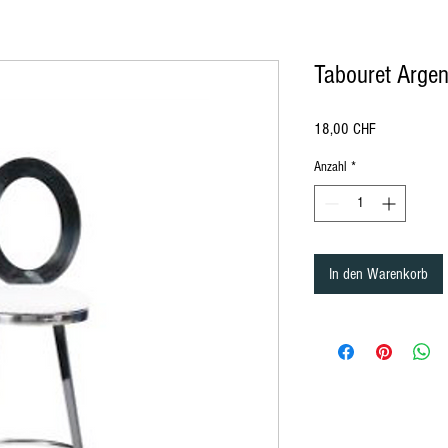
Tabouret Argen
Preis
18,00 CHF
Anzahl
*
ürich, location de mobilier à Lausanne Berne Fribourg Zürich
, location de chaise à Lausanne Berne Fribourg Zürich, location de mobili
In den Warenkorb
ation de mobilier Lausanne, Location de mobilier à Montreux, Location de mobilier à Zurich, Location de mobilier en Valais, Location d
ion de mobilier à Bale, Location de mobilier à Saint-Moritz, Location de mobilier à Davos, Location de mobilier Gstaad, Location de mob
n, Location de mobilier au Jura, Location de mobilier à Paris, Location de mobilier à Delémont, Location de mobilier Lausanne, Location
lier Bâle-Campagne, Location de mobilier Liestal, Location de mobilier Fribourg, Location de mobilier Glaris, Location de mobilier Gris
er Schaffhouse, Location de mobilier Sarnen, Location de mobilier Stans, Location de mobilier Coire, Location de mobilier Liestal, Locat
d, Location de mobilier Tessin, Location de mobilier Bellinzone, Location de mobilier Uri, Location de mobilier Altdorf, Location de mobi
e débout, Housse Mange débout, Nappe de table ronde, nappe de table carré, nappe de table rectangulaire, Chaise , Chaise Napoléon, Ch
t, séparation, cloison, chaise en bois, chaise en plexiglass, Miroir, Décoration de table, Mariage, Art de la table, décoration Gatsby, dé
le, fourchette de table, cuillère, Housse de Chaise, Serviette de table, Végétation, Totem, Stèle, Pipe and Dripe, Rideaux, paravent, Fu
ch, rental of furniture and chairs in Bern in Friborg in Zürich, rental of furniture and decorations Lausanne Berne Friborg Zürich, Rental
Rental of furniture in Lausanne, Rental of furniture in Lucerne, Rental of furniture Nyon, Rental of furniture in Geneva, Rental of furniture in
bier, Rental of furniture in Crans Montana, Rental of furniture in Vevey, Furniture rental in Yverdon, Furniture rental in Grison, Furniture re
rrhoden, Appenzell Ausserrhoden furniture rental, Basel-Country furniture rental, Liestal furniture rental, Friborg furniture rental, Glarus
lden, Rental of furniture in St. Gallen, Rental of furniture in Schaffhausen, Rental of furniture in Sarnen, Rental of furniture in Stans, Renta
re Thurgau, Rental of furniture Frauenfeld, Rental of furniture Ticino, Rental of furniture Bellinzona, Rental of furniture Uri, Rental of furn