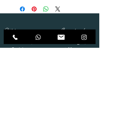
Dépôt
Correspondance
Route de Gollion 9,
Route de cugy 11,
1305 Penthalaz
1054 Morrens
info@urp-events.com
info@urp-events.com
+41 78 727 59 18
admin@revepriscilia.ch
+41 21 731 10 46
Merci de bien prendre connaissance des conditions
générales
URP Group SA
Paiement
Service après Location
Job & Parlez en..!
Aide
Livraison & Reprise