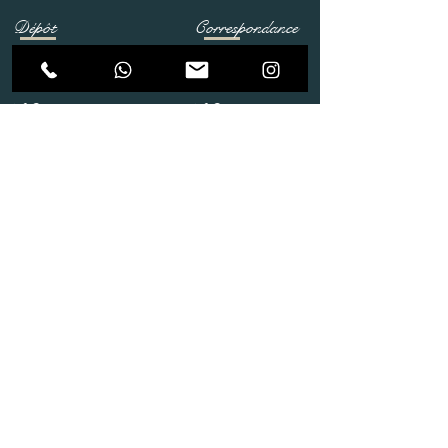
Dépôt
Correspondance
Route de Gollion 9,
Route de cugy 11,
1305 Penthalaz
1054 Morrens
info@urp-events.com
info@urp-events.com
+41 78 727 59 18
admin@revepriscilia.ch
+41 21 731 10 46
Merci de bien prendre connaissance des conditions
générales
URP Group SA
Paiement
Service après Location
Job & Parlez en..!
Aide
Livraison & Reprise
© 2020 URP Group SA .Tous droits
réservés