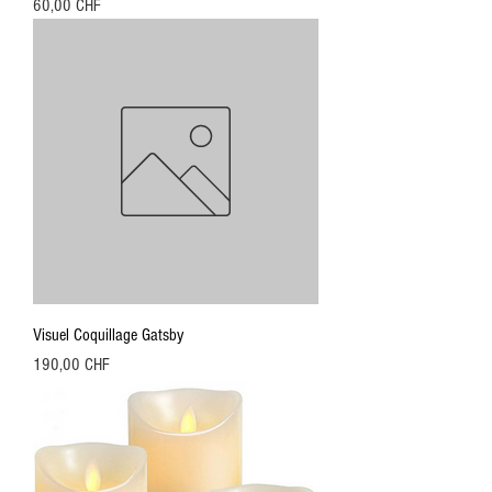
Preis
60,00 CHF
Visuel Coquillage Gatsby
Preis
190,00 CHF